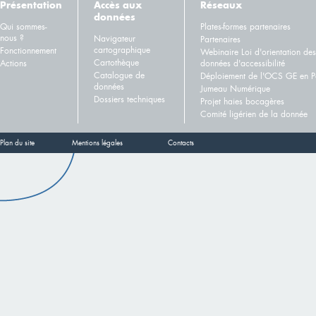
Présentation
Accès aux
Réseaux
données
Qui sommes-
Plates-formes partenaires
nous ?
Navigateur
Partenaires
cartographique
Fonctionnement
Webinaire Loi d'orientation des
Cartothèque
Actions
données d'accessibilité
Catalogue de
Déploiement de l'OCS GE en Pa
données
Jumeau Numérique
Dossiers techniques
Projet haies bocagères
Comité ligérien de la donnée
Plan du site
Mentions légales
Contacts